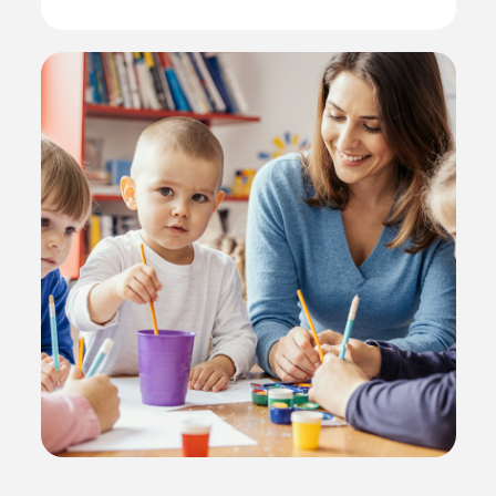
Наш Центр работает
с
2014 года.
Мы — это
первый и самый крупный
Центр в Подольске