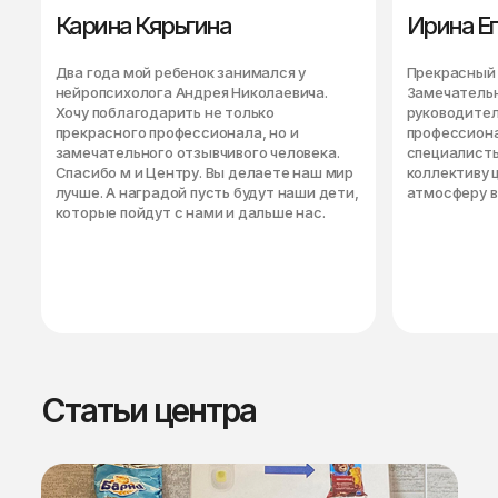
Карина Кярьгина
Ирина Е
Два года мой ребенок занимался у
Прекрасный 
нейропсихолога Андрея Николаевича.
Замечатель
Хочу поблагодарить не только
руководител
прекрасного профессионала, но и
профессиона
замечательного отзывчивого человека.
специалисты
Спасибо м и Центру. Вы делаете наш мир
коллективу ц
лучше. А наградой пусть будут наши дети,
атмосферу в
которые пойдут с нами и дальше нас.
Статьи центра